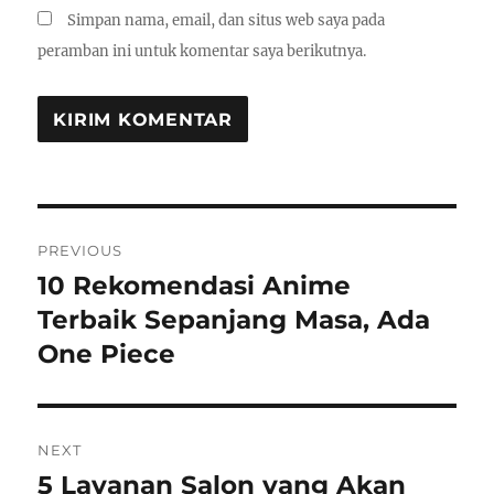
Simpan nama, email, dan situs web saya pada
peramban ini untuk komentar saya berikutnya.
Navigasi
PREVIOUS
pos
10 Rekomendasi Anime
Previous
post:
Terbaik Sepanjang Masa, Ada
One Piece
NEXT
5 Layanan Salon yang Akan
Next