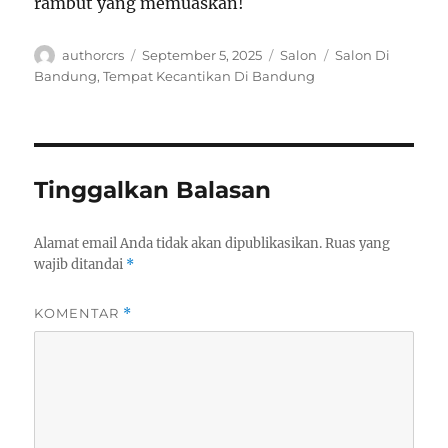
rambut yang memuaskan!
Author
Posted
Categories
Tags
authorcrs
September 5, 2025
Salon
Salon Di
on
Bandung
,
Tempat Kecantikan Di Bandung
Tinggalkan Balasan
Alamat email Anda tidak akan dipublikasikan.
Ruas yang
wajib ditandai
*
KOMENTAR
*