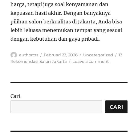
harga, tetapi juga soal kenyamanan dan
kepuasan hasil akhir. Dengan banyaknya
pilihan salon berkualitas di Jakarta, Anda bisa
lebih leluasa menemukan tempat yang sesuai
dengan kebutuhan dan gaya pribadi.
Author
Posted
Categories
Tags
authorcrs
Februari 23, 2026
Uncategorized
13
on
on
Rekomendasi Salon Jakarta
Leave a comment
13
Rekomendasi
Salon
Jakarta
Terbaik
Cari
untuk
Tampil
CARI
Lebih