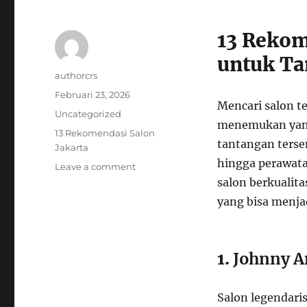
13 Rekom
untuk Ta
Author
authorcrs
Posted
Februari 23, 2026
Mencari salon te
on
Categories
Uncategorized
menemukan yang
Tags
13 Rekomendasi Salon
tantangan tersen
Jakarta
hingga perawata
on
Leave a comment
13
salon berkualita
Rekomendasi
yang bisa menjad
Salon
Jakarta
Terbaik
untuk
1.
Johnny A
Tampil
Lebih
Salon legendari