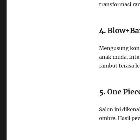
transformasi ram
4.
Blow+Ba
Mengusung konse
anak muda. Int
rambut terasa 
5.
One Piec
Salon ini dikena
ombre. Hasil pe