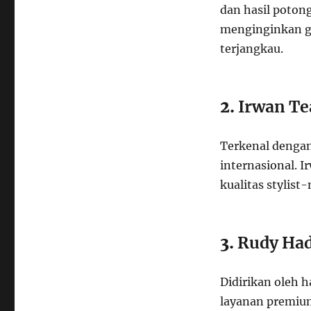
dan hasil poton
menginginkan ga
terjangkau.
2.
Irwan Te
Terkenal dengan
internasional. I
kualitas stylis
3.
Rudy Had
Didirikan oleh h
layanan premium