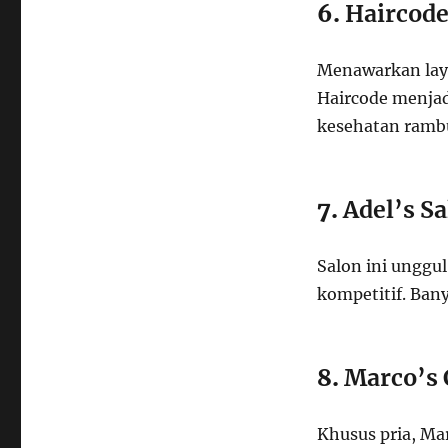
6.
Haircode
Menawarkan laya
Haircode menjad
kesehatan ramb
7.
Adel’s S
Salon ini unggu
kompetitif. Bany
8.
Marco’s 
Khusus pria, M