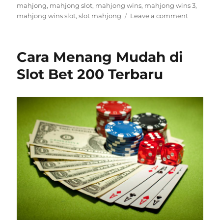
on
mahjong
,
mahjong slot
,
mahjong wins
,
mahjong wins 3
,
on
mahjong wins slot
,
slot mahjong
Leave a comment
Mahjong
Wins
3
Cara Menang Mudah di
Gacor
2024
Slot Bet 200 Terbaru
yang
Lagi
Ngehits