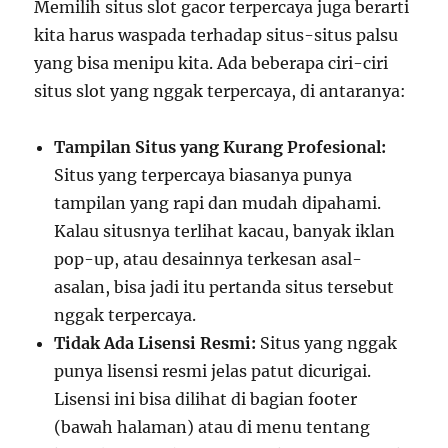
Memilih situs slot gacor terpercaya juga berarti
kita harus waspada terhadap situs-situs palsu
yang bisa menipu kita. Ada beberapa ciri-ciri
situs slot yang nggak terpercaya, di antaranya:
Tampilan Situs yang Kurang Profesional:
Situs yang terpercaya biasanya punya
tampilan yang rapi dan mudah dipahami.
Kalau situsnya terlihat kacau, banyak iklan
pop-up, atau desainnya terkesan asal-
asalan, bisa jadi itu pertanda situs tersebut
nggak terpercaya.
Tidak Ada Lisensi Resmi:
Situs yang nggak
punya lisensi resmi jelas patut dicurigai.
Lisensi ini bisa dilihat di bagian footer
(bawah halaman) atau di menu tentang