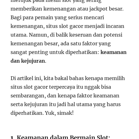
memberikan kemenangan atau jackpot besar.
Bagi para pemain yang serius mencari
kemenangan, situs slot gacor menjadi incaran
utama. Namun, di balik keseruan dan potensi
kemenangan besar, ada satu faktor yang
sangat penting untuk diperhatikan:
keamanan
dan kejujuran
.
Di artikel ini, kita bakal bahas kenapa memilih
situs slot gacor terpercaya itu nggak bisa
sembarangan, dan kenapa faktor keamanan
serta kejujuran itu jadi hal utama yang harus
diperhatikan. Yuk, simak!
1.
Keamanan dalam Bermain Slot: