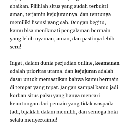
abaikan. Pilihlah situs yang sudah terbukti
aman, terjamin kejujurannya, dan tentunya
memiliki lisensi yang sah. Dengan begitu,
kamu bisa menikmati pengalaman bermain
yang lebih nyaman, aman, dan pastinya lebih
seru!
Ingat, dalam dunia perjudian online,
keamanan
adalah prioritas utama, dan
kejujuran
adalah
dasar untuk memastikan bahwa kamu bermain
di tempat yang tepat. Jangan sampai kamu jadi
korban situs palsu yang hanya mencari
keuntungan dari pemain yang tidak waspada.
Jadi, bijaklah dalam memilih, dan semoga hoki
selalu menyertaimu!