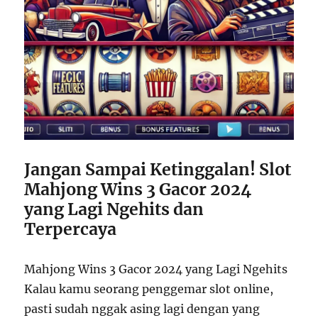
Jangan Sampai Ketinggalan! Slot
Mahjong Wins 3 Gacor 2024
yang Lagi Ngehits dan
Terpercaya
Mahjong Wins 3 Gacor 2024 yang Lagi Ngehits
Kalau kamu seorang penggemar slot online,
pasti sudah nggak asing lagi dengan yang