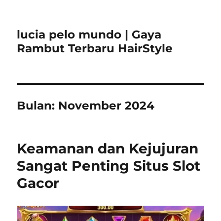
lucia pelo mundo | Gaya
Rambut Terbaru HairStyle
Bulan:
November 2024
Keamanan dan Kejujuran
Sangat Penting Situs Slot
Gacor