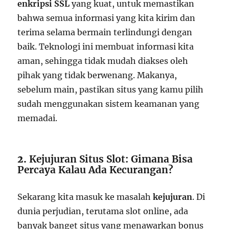
enkripsi SSL
yang kuat, untuk memastikan
bahwa semua informasi yang kita kirim dan
terima selama bermain terlindungi dengan
baik. Teknologi ini membuat informasi kita
aman, sehingga tidak mudah diakses oleh
pihak yang tidak berwenang. Makanya,
sebelum main, pastikan situs yang kamu pilih
sudah menggunakan sistem keamanan yang
memadai.
2.
Kejujuran Situs Slot: Gimana Bisa
Percaya Kalau Ada Kecurangan?
Sekarang kita masuk ke masalah
kejujuran
. Di
dunia perjudian, terutama slot online, ada
banyak banget situs yang menawarkan bonus