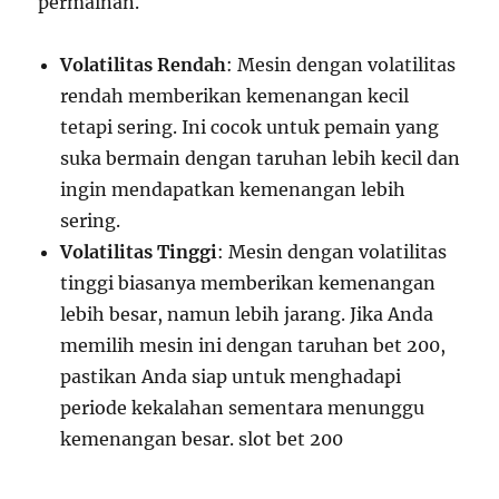
permainan.
Volatilitas Rendah
: Mesin dengan volatilitas
rendah memberikan kemenangan kecil
tetapi sering. Ini cocok untuk pemain yang
suka bermain dengan taruhan lebih kecil dan
ingin mendapatkan kemenangan lebih
sering.
Volatilitas Tinggi
: Mesin dengan volatilitas
tinggi biasanya memberikan kemenangan
lebih besar, namun lebih jarang. Jika Anda
memilih mesin ini dengan taruhan bet 200,
pastikan Anda siap untuk menghadapi
periode kekalahan sementara menunggu
kemenangan besar. slot bet 200