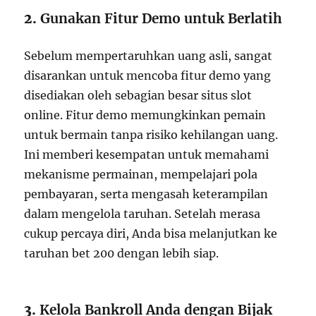
2.
Gunakan Fitur Demo untuk Berlatih
Sebelum mempertaruhkan uang asli, sangat
disarankan untuk mencoba fitur demo yang
disediakan oleh sebagian besar situs slot
online. Fitur demo memungkinkan pemain
untuk bermain tanpa risiko kehilangan uang.
Ini memberi kesempatan untuk memahami
mekanisme permainan, mempelajari pola
pembayaran, serta mengasah keterampilan
dalam mengelola taruhan. Setelah merasa
cukup percaya diri, Anda bisa melanjutkan ke
taruhan bet 200 dengan lebih siap.
3.
Kelola Bankroll Anda dengan Bijak