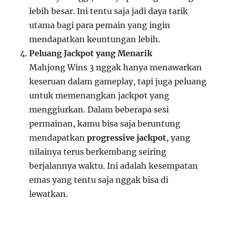
lebih besar. Ini tentu saja jadi daya tarik
utama bagi para pemain yang ingin
mendapatkan keuntungan lebih.
Peluang Jackpot yang Menarik
Mahjong Wins 3 nggak hanya menawarkan
keseruan dalam gameplay, tapi juga peluang
untuk memenangkan jackpot yang
menggiurkan. Dalam beberapa sesi
permainan, kamu bisa saja beruntung
mendapatkan
progressive jackpot
, yang
nilainya terus berkembang seiring
berjalannya waktu. Ini adalah kesempatan
emas yang tentu saja nggak bisa di
lewatkan.