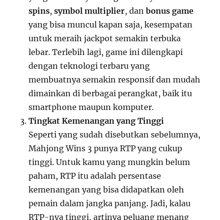
spins
,
symbol multiplier
, dan
bonus game
yang bisa muncul kapan saja, kesempatan
untuk meraih jackpot semakin terbuka
lebar. Terlebih lagi, game ini dilengkapi
dengan teknologi terbaru yang
membuatnya semakin responsif dan mudah
dimainkan di berbagai perangkat, baik itu
smartphone maupun komputer.
Tingkat Kemenangan yang Tinggi
Seperti yang sudah disebutkan sebelumnya,
Mahjong Wins 3 punya RTP yang cukup
tinggi. Untuk kamu yang mungkin belum
paham, RTP itu adalah persentase
kemenangan yang bisa didapatkan oleh
pemain dalam jangka panjang. Jadi, kalau
RTP-nya tinggi, artinya peluang menang