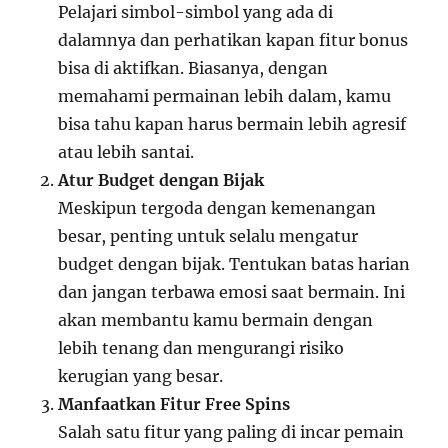
Pelajari simbol-simbol yang ada di
dalamnya dan perhatikan kapan fitur bonus
bisa di aktifkan. Biasanya, dengan
memahami permainan lebih dalam, kamu
bisa tahu kapan harus bermain lebih agresif
atau lebih santai.
Atur Budget dengan Bijak
Meskipun tergoda dengan kemenangan
besar, penting untuk selalu mengatur
budget dengan bijak. Tentukan batas harian
dan jangan terbawa emosi saat bermain. Ini
akan membantu kamu bermain dengan
lebih tenang dan mengurangi risiko
kerugian yang besar.
Manfaatkan Fitur Free Spins
Salah satu fitur yang paling di incar pemain