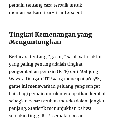
pemain tentang cara terbaik untuk
memanfaatkan fitur-fitur tersebut.
Tingkat Kemenangan yang
Menguntungkan
Berbicara tentang “gacor,” salah satu faktor
yang paling penting adalah tingkat
pengembalian pemain (RTP) dari Mahjong
Ways 2. Dengan RTP yang mencapai 96,5%,
game ini menawarkan peluang yang sangat
baik bagi pemain untuk mendapatkan kembali
sebagian besar taruhan mereka dalam jangka
panjang. Statistik menunjukkan bahwa
semakin tinggi RTP, semakin besar