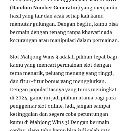
(Random Number Generator)
yang menjamin
hasil yang fair dan acak setiap kali kamu
memutar gulungan. Dengan begitu, kamu bisa
bermain dengan tenang tanpa khawatir ada
kecurangan atau manipulasi dalam permainan.
Slot Mahjong Wins 3 adalah pilihan tepat bagi
kamu yang mencari permainan slot dengan
tema menarik, peluang menang yang tinggi,
dan fitur-fitur bonus yang menggiurkan.
Dengan popularitasnya yang terus meningkat
di 2024, game ini jadi pilihan utama bagi para
penggemar slot online. Jadi, jangan sampai
ketinggalan dan segera coba peruntungan
kamu di Mahjong Wins 3! Dengan bermain
cerdas, siapa tahu kamu bisa jadi salah satu