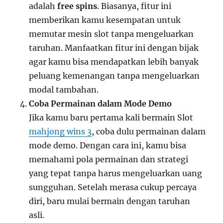
adalah
free spins
. Biasanya, fitur ini
memberikan kamu kesempatan untuk
memutar mesin slot tanpa mengeluarkan
taruhan. Manfaatkan fitur ini dengan bijak
agar kamu bisa mendapatkan lebih banyak
peluang kemenangan tanpa mengeluarkan
modal tambahan.
Coba Permainan dalam Mode Demo
Jika kamu baru pertama kali bermain Slot
mahjong wins 3
, coba dulu permainan dalam
mode demo. Dengan cara ini, kamu bisa
memahami pola permainan dan strategi
yang tepat tanpa harus mengeluarkan uang
sungguhan. Setelah merasa cukup percaya
diri, baru mulai bermain dengan taruhan
asli.