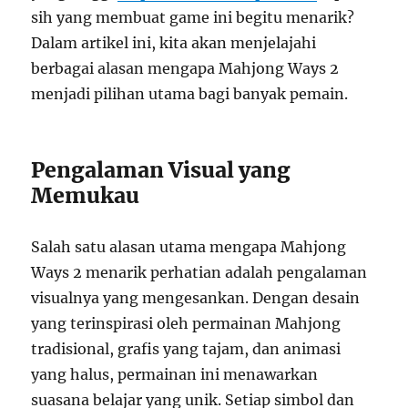
sih yang membuat game ini begitu menarik?
Dalam artikel ini, kita akan menjelajahi
berbagai alasan mengapa Mahjong Ways 2
menjadi pilihan utama bagi banyak pemain.
Pengalaman Visual yang
Memukau
Salah satu alasan utama mengapa Mahjong
Ways 2 menarik perhatian adalah pengalaman
visualnya yang mengesankan. Dengan desain
yang terinspirasi oleh permainan Mahjong
tradisional, grafis yang tajam, dan animasi
yang halus, permainan ini menawarkan
suasana belajar yang unik. Setiap simbol dan