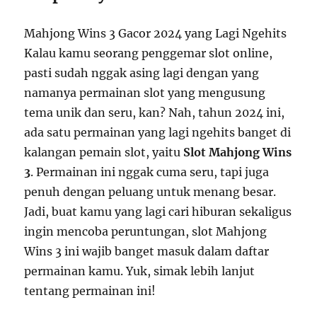
Mahjong Wins 3 Gacor 2024 yang Lagi Ngehits
Kalau kamu seorang penggemar slot online,
pasti sudah nggak asing lagi dengan yang
namanya permainan slot yang mengusung
tema unik dan seru, kan? Nah, tahun 2024 ini,
ada satu permainan yang lagi ngehits banget di
kalangan pemain slot, yaitu
Slot Mahjong Wins
3
. Permainan ini nggak cuma seru, tapi juga
penuh dengan peluang untuk menang besar.
Jadi, buat kamu yang lagi cari hiburan sekaligus
ingin mencoba peruntungan, slot Mahjong
Wins 3 ini wajib banget masuk dalam daftar
permainan kamu. Yuk, simak lebih lanjut
tentang permainan ini!