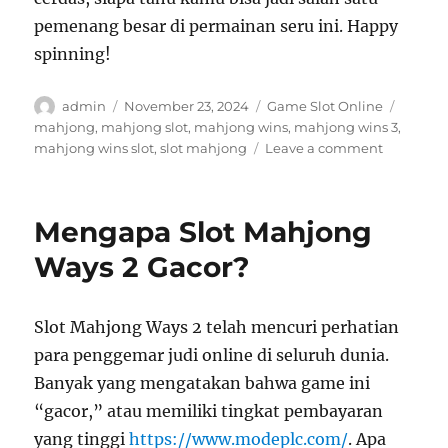
pemenang besar di permainan seru ini. Happy
spinning!
Author
Posted
Categories
Tags
admin
November 23, 2024
Game Slot Online
on
mahjong
,
mahjong slot
,
mahjong wins
,
mahjong wins 3
,
on
mahjong wins slot
,
slot mahjong
Leave a comment
Mahjong
Wins
3
Mengapa Slot Mahjong
Gacor
2024
Ways 2 Gacor?
yang
Lagi
Ngehits
Slot Mahjong Ways 2 telah mencuri perhatian
para penggemar judi online di seluruh dunia.
Banyak yang mengatakan bahwa game ini
“gacor,” atau memiliki tingkat pembayaran
yang tinggi
https://www.modeplc.com/
. Apa