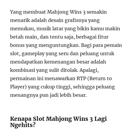
Yang membuat Mahjong Wins 3 semakin
menarik adalah desain grafisnya yang
memukau, musik latar yang bikin kamu makin
betah main, dan tentu saja, berbagai fitur
bonus yang menguntungkan. Bagi para pemain
slot, gameplay yang seru dan peluang untuk
mendapatkan kemenangan besar adalah
kombinasi yang sulit ditolak. Apalagi,
permainan ini menawarkan RTP (Return to
Player) yang cukup tinggi, sehingga peluang
menangnya pun jadi lebih besar.
Kenapa Slot Mahjong Wins 3 Lagi
Ngehits?