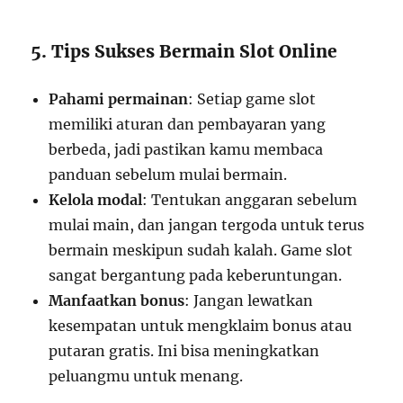
5. Tips Sukses Bermain Slot Online
Pahami permainan
: Setiap game slot
memiliki aturan dan pembayaran yang
berbeda, jadi pastikan kamu membaca
panduan sebelum mulai bermain.
Kelola modal
: Tentukan anggaran sebelum
mulai main, dan jangan tergoda untuk terus
bermain meskipun sudah kalah. Game slot
sangat bergantung pada keberuntungan.
Manfaatkan bonus
: Jangan lewatkan
kesempatan untuk mengklaim bonus atau
putaran gratis. Ini bisa meningkatkan
peluangmu untuk menang.