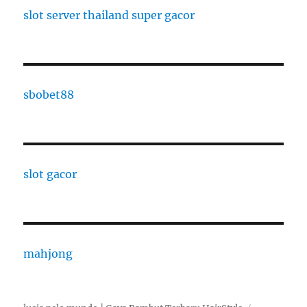
slot server thailand super gacor
sbobet88
slot gacor
mahjong