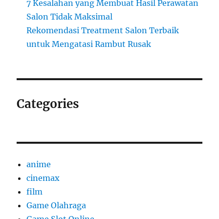
7 Kesalahan yang Membuat Hasil Perawatan
Salon Tidak Maksimal
Rekomendasi Treatment Salon Terbaik
untuk Mengatasi Rambut Rusak
Categories
anime
cinemax
film
Game Olahraga