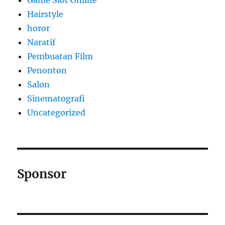
Game Slot Online
Hairstyle
horor
Naratif
Pembuatan Film
Penonton
Salon
Sinematografi
Uncategorized
Sponsor