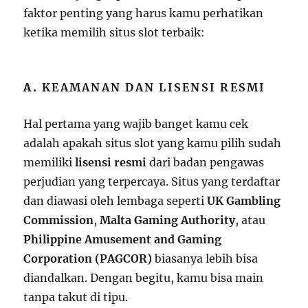
faktor penting yang harus kamu perhatikan
ketika memilih situs slot terbaik:
A.
KEAMANAN DAN LISENSI RESMI
Hal pertama yang wajib banget kamu cek
adalah apakah situs slot yang kamu pilih sudah
memiliki
lisensi resmi
dari badan pengawas
perjudian yang terpercaya. Situs yang terdaftar
dan diawasi oleh lembaga seperti
UK Gambling
Commission
,
Malta Gaming Authority
, atau
Philippine Amusement and Gaming
Corporation (PAGCOR)
biasanya lebih bisa
diandalkan. Dengan begitu, kamu bisa main
tanpa takut di tipu.