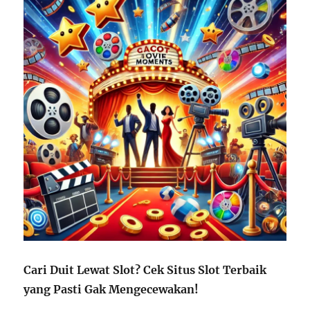
Cari Duit Lewat Slot? Cek Situs Slot Terbaik
yang Pasti Gak Mengecewakan!