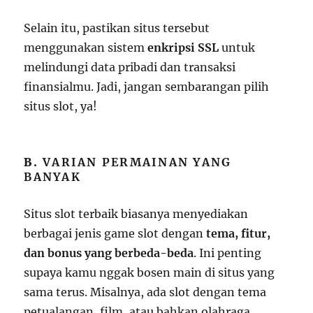
Selain itu, pastikan situs tersebut
menggunakan sistem
enkripsi SSL
untuk
melindungi data pribadi dan transaksi
finansialmu. Jadi, jangan sembarangan pilih
situs slot, ya!
B.
VARIAN PERMAINAN YANG
BANYAK
Situs slot terbaik biasanya menyediakan
berbagai jenis game slot dengan
tema, fitur,
dan bonus yang berbeda-beda
. Ini penting
supaya kamu nggak bosen main di situs yang
sama terus. Misalnya, ada slot dengan tema
petualangan, film, atau bahkan olahraga.