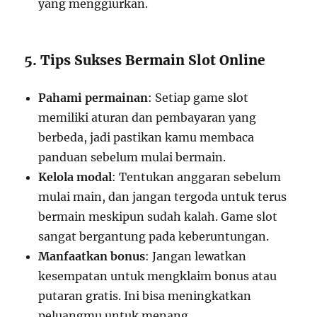
yang menggiurkan.
5. Tips Sukses Bermain Slot Online
Pahami permainan
: Setiap game slot
memiliki aturan dan pembayaran yang
berbeda, jadi pastikan kamu membaca
panduan sebelum mulai bermain.
Kelola modal
: Tentukan anggaran sebelum
mulai main, dan jangan tergoda untuk terus
bermain meskipun sudah kalah. Game slot
sangat bergantung pada keberuntungan.
Manfaatkan bonus
: Jangan lewatkan
kesempatan untuk mengklaim bonus atau
putaran gratis. Ini bisa meningkatkan
peluangmu untuk menang.