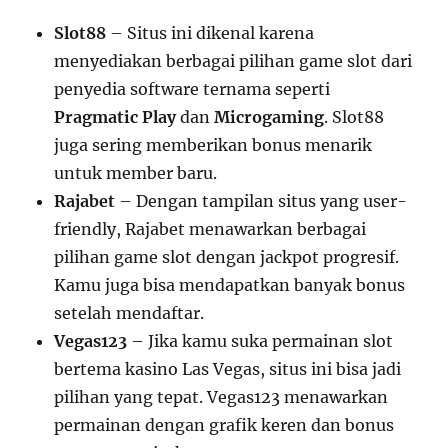
Slot88
– Situs ini dikenal karena
menyediakan berbagai pilihan game slot dari
penyedia software ternama seperti
Pragmatic Play
dan
Microgaming
. Slot88
juga sering memberikan bonus menarik
untuk member baru.
Rajabet
– Dengan tampilan situs yang user-
friendly, Rajabet menawarkan berbagai
pilihan game slot dengan jackpot progresif.
Kamu juga bisa mendapatkan banyak bonus
setelah mendaftar.
Vegas123
– Jika kamu suka permainan slot
bertema kasino Las Vegas, situs ini bisa jadi
pilihan yang tepat. Vegas123 menawarkan
permainan dengan grafik keren dan bonus