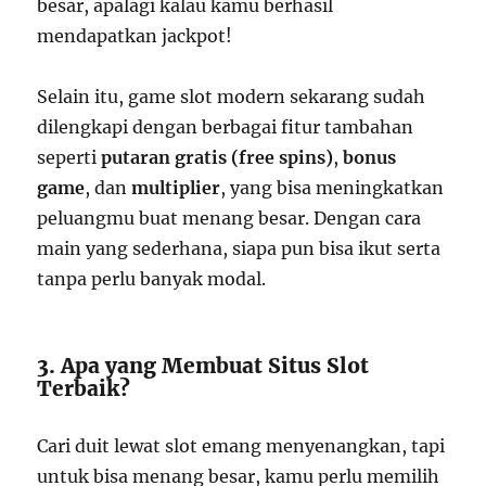
besar, apalagi kalau kamu berhasil
mendapatkan jackpot!
Selain itu, game slot modern sekarang sudah
dilengkapi dengan berbagai fitur tambahan
seperti
putaran gratis (free spins)
,
bonus
game
, dan
multiplier
, yang bisa meningkatkan
peluangmu buat menang besar. Dengan cara
main yang sederhana, siapa pun bisa ikut serta
tanpa perlu banyak modal.
3. Apa yang Membuat Situs Slot
Terbaik?
Cari duit lewat slot emang menyenangkan, tapi
untuk bisa menang besar, kamu perlu memilih