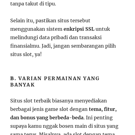
tanpa takut di tipu.
Selain itu, pastikan situs tersebut
menggunakan sistem
enkripsi SSL
untuk
melindungi data pribadi dan transaksi
finansialmu. Jadi, jangan sembarangan pilih
situs slot, ya!
B.
VARIAN PERMAINAN YANG
BANYAK
Situs slot terbaik biasanya menyediakan
berbagai jenis game slot dengan
tema, fitur,
dan bonus yang berbeda-beda
. Ini penting
supaya kamu nggak bosen main di situs yang
sama terus. Misalnya, ada slot dengan tema