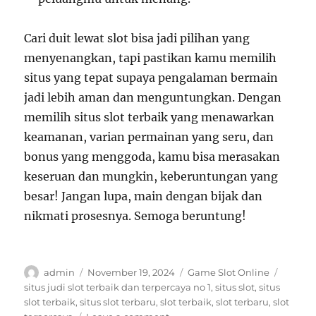
Cari duit lewat slot bisa jadi pilihan yang
menyenangkan, tapi pastikan kamu memilih
situs yang tepat supaya pengalaman bermain
jadi lebih aman dan menguntungkan. Dengan
memilih situs slot terbaik yang menawarkan
keamanan, varian permainan yang seru, dan
bonus yang menggoda, kamu bisa merasakan
keseruan dan mungkin, keberuntungan yang
besar! Jangan lupa, main dengan bijak dan
nikmati prosesnya. Semoga beruntung!
Author
Posted
Categories
Tags
admin
November 19, 2024
Game Slot Online
on
situs judi slot terbaik dan terpercaya no 1
,
situs slot
,
situs
slot terbaik
,
situs slot terbaru
,
slot terbaik
,
slot terbaru
,
slot