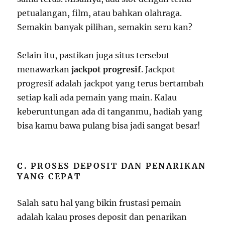
petualangan, film, atau bahkan olahraga.
Semakin banyak pilihan, semakin seru kan?
Selain itu, pastikan juga situs tersebut
menawarkan
jackpot progresif
. Jackpot
progresif adalah jackpot yang terus bertambah
setiap kali ada pemain yang main. Kalau
keberuntungan ada di tanganmu, hadiah yang
bisa kamu bawa pulang bisa jadi sangat besar!
C.
PROSES DEPOSIT DAN PENARIKAN
YANG CEPAT
Salah satu hal yang bikin frustasi pemain
adalah kalau proses deposit dan penarikan