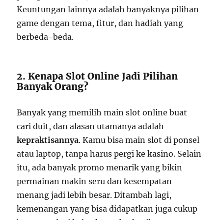
Keuntungan lainnya adalah banyaknya pilihan
game dengan tema, fitur, dan hadiah yang
berbeda-beda.
2. Kenapa Slot Online Jadi Pilihan
Banyak Orang?
Banyak yang memilih main slot online buat
cari duit, dan alasan utamanya adalah
kepraktisannya
. Kamu bisa main slot di ponsel
atau laptop, tanpa harus pergi ke kasino. Selain
itu, ada banyak promo menarik yang bikin
permainan makin seru dan kesempatan
menang jadi lebih besar. Ditambah lagi,
kemenangan yang bisa didapatkan juga cukup