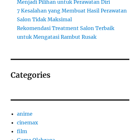
Menjadi Pilihan untuk Perawatan Diri
7 Kesalahan yang Membuat Hasil Perawatan
Salon Tidak Maksimal
Rekomendasi Treatment Salon Terbaik
untuk Mengatasi Rambut Rusak
Categories
anime
cinemax
film