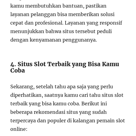
kamu membutuhkan bantuan, pastikan
layanan pelanggan bisa memberikan solusi
cepat dan profesional. Layanan yang responsif
menunjukkan bahwa situs tersebut peduli
dengan kenyamanan penggunanya.
4. Situs Slot Terbaik yang Bisa Kamu
Coba
Sekarang, setelah tahu apa saja yang perlu
diperhatikan, saatnya kamu cari tahu situs slot
terbaik yang bisa kamu coba. Berikut ini
beberapa rekomendasi situs yang sudah
terpercaya dan populer di kalangan pemain slot
online: