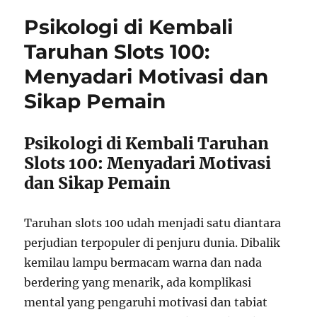
Kenyamanan
Psikologi di Kembali
Bermain
di
Taruhan Slots 100:
SBOBET
Menyadari Motivasi dan
Sikap Pemain
Psikologi di Kembali Taruhan
Slots 100: Menyadari Motivasi
dan Sikap Pemain
Taruhan slots 100 udah menjadi satu diantara
perjudian terpopuler di penjuru dunia. Dibalik
kemilau lampu bermacam warna dan nada
berdering yang menarik, ada komplikasi
mental yang pengaruhi motivasi dan tabiat