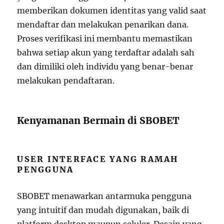
memberikan dokumen identitas yang valid saat
mendaftar dan melakukan penarikan dana.
Proses verifikasi ini membantu memastikan
bahwa setiap akun yang terdaftar adalah sah
dan dimiliki oleh individu yang benar-benar
melakukan pendaftaran.
Kenyamanan Bermain di SBOBET
USER INTERFACE YANG RAMAH
PENGGUNA
SBOBET menawarkan antarmuka pengguna
yang intuitif dan mudah digunakan, baik di