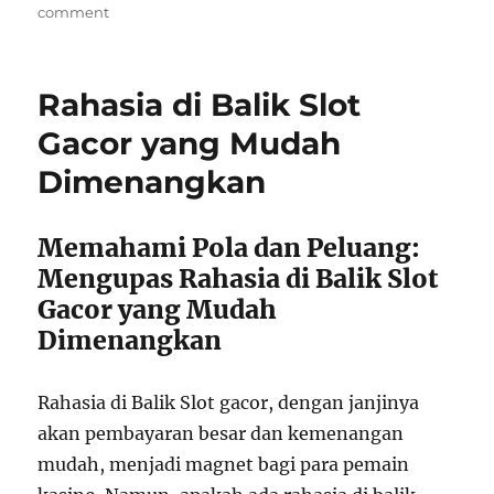
on
on
comment
Buka
Portal
Antariksa:
Rahasia di Balik Slot
Slots
Spaceman
Gacor yang Mudah
dan
Dimenangkan
Perbuatan
Gak
Tertukarkan
Memahami Pola dan Peluang:
Mengupas Rahasia di Balik Slot
Gacor yang Mudah
Dimenangkan
Rahasia di Balik Slot gacor, dengan janjinya
akan pembayaran besar dan kemenangan
mudah, menjadi magnet bagi para pemain