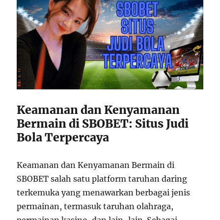
Keamanan dan Kenyamanan
Bermain di SBOBET: Situs Judi
Bola Terpercaya
Keamanan dan Kenyamanan Bermain di
SBOBET salah satu platform taruhan daring
terkemuka yang menawarkan berbagai jenis
permainan, termasuk taruhan olahraga,