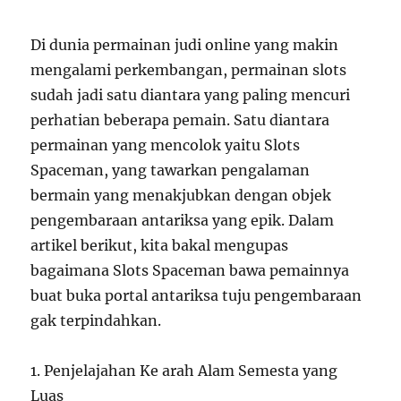
Di dunia permainan judi online yang makin
mengalami perkembangan, permainan slots
sudah jadi satu diantara yang paling mencuri
perhatian beberapa pemain. Satu diantara
permainan yang mencolok yaitu Slots
Spaceman, yang tawarkan pengalaman
bermain yang menakjubkan dengan objek
pengembaraan antariksa yang epik. Dalam
artikel berikut, kita bakal mengupas
bagaimana Slots Spaceman bawa pemainnya
buat buka portal antariksa tuju pengembaraan
gak terpindahkan.
1. Penjelajahan Ke arah Alam Semesta yang
Luas