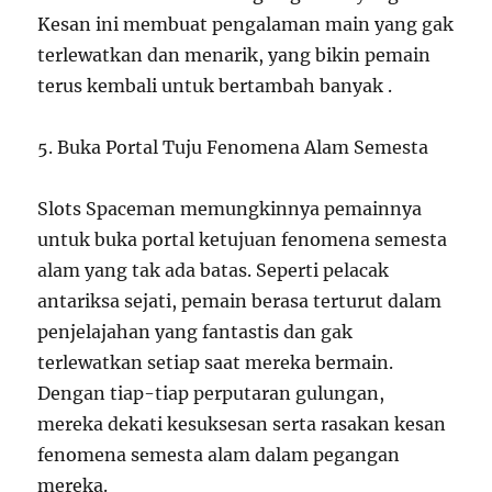
Kesan ini membuat pengalaman main yang gak
terlewatkan dan menarik, yang bikin pemain
terus kembali untuk bertambah banyak .
5. Buka Portal Tuju Fenomena Alam Semesta
Slots Spaceman memungkinnya pemainnya
untuk buka portal ketujuan fenomena semesta
alam yang tak ada batas. Seperti pelacak
antariksa sejati, pemain berasa terturut dalam
penjelajahan yang fantastis dan gak
terlewatkan setiap saat mereka bermain.
Dengan tiap-tiap perputaran gulungan,
mereka dekati kesuksesan serta rasakan kesan
fenomena semesta alam dalam pegangan
mereka.