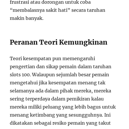
frustrasi atau dorongan untuk coba
“membalasnya sakit hati” secara taruhan
makin banyak.
Peranan Teori Kemungkinan
Teori kesempatan pun memengaruhi
pengertian dan sikap pemain dalam taruhan
slots 100. Walaupun sejumlah besar pemain
mengetahui jika kesempatan menang tak
selamanya ada dalam pihak mereka, mereka
sering terperdaya dalam pemikiran kalau
mereka miliki peluang yang lebih bagus untuk
menang ketimbang yang sesungguhnya. Ini
dikatakan sebagai resiko pemain yang takut