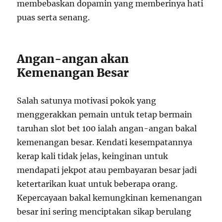
membebaskan dopamin yang memberinya hati
puas serta senang.
Angan-angan akan
Kemenangan Besar
Salah satunya motivasi pokok yang
menggerakkan pemain untuk tetap bermain
taruhan slot bet 100 ialah angan-angan bakal
kemenangan besar. Kendati kesempatannya
kerap kali tidak jelas, keinginan untuk
mendapati jekpot atau pembayaran besar jadi
ketertarikan kuat untuk beberapa orang.
Kepercayaan bakal kemungkinan kemenangan
besar ini sering menciptakan sikap berulang