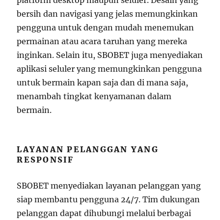
platform desktop maupun seluler. Desain yang
bersih dan navigasi yang jelas memungkinkan
pengguna untuk dengan mudah menemukan
permainan atau acara taruhan yang mereka
inginkan. Selain itu, SBOBET juga menyediakan
aplikasi seluler yang memungkinkan pengguna
untuk bermain kapan saja dan di mana saja,
menambah tingkat kenyamanan dalam
bermain.
LAYANAN PELANGGAN YANG
RESPONSIF
SBOBET menyediakan layanan pelanggan yang
siap membantu pengguna 24/7. Tim dukungan
pelanggan dapat dihubungi melalui berbagai