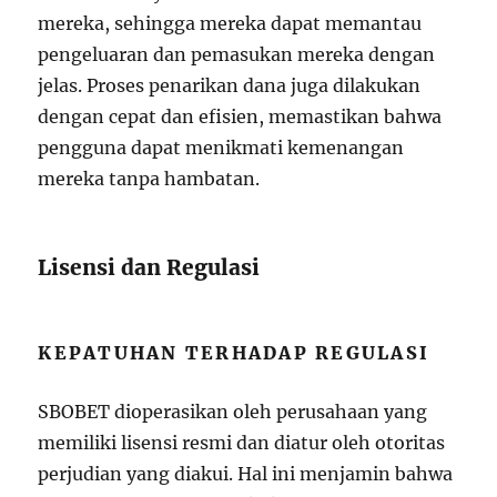
mereka, sehingga mereka dapat memantau
pengeluaran dan pemasukan mereka dengan
jelas. Proses penarikan dana juga dilakukan
dengan cepat dan efisien, memastikan bahwa
pengguna dapat menikmati kemenangan
mereka tanpa hambatan.
Lisensi dan Regulasi
KEPATUHAN TERHADAP REGULASI
SBOBET dioperasikan oleh perusahaan yang
memiliki lisensi resmi dan diatur oleh otoritas
perjudian yang diakui. Hal ini menjamin bahwa