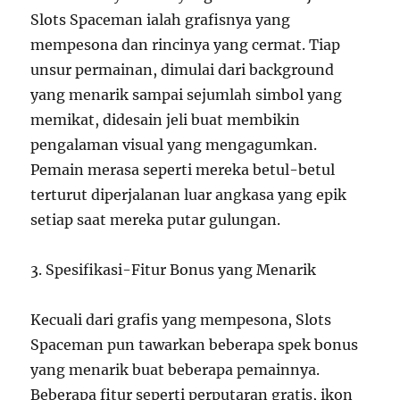
Slots Spaceman ialah grafisnya yang
mempesona dan rincinya yang cermat. Tiap
unsur permainan, dimulai dari background
yang menarik sampai sejumlah simbol yang
memikat, didesain jeli buat membikin
pengalaman visual yang mengagumkan.
Pemain merasa seperti mereka betul-betul
terturut diperjalanan luar angkasa yang epik
setiap saat mereka putar gulungan.
3. Spesifikasi-Fitur Bonus yang Menarik
Kecuali dari grafis yang mempesona, Slots
Spaceman pun tawarkan beberapa spek bonus
yang menarik buat beberapa pemainnya.
Beberapa fitur seperti perputaran gratis, ikon