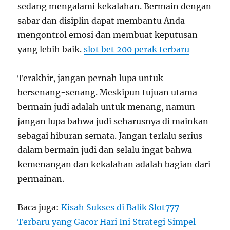
sedang mengalami kekalahan. Bermain dengan
sabar dan disiplin dapat membantu Anda
mengontrol emosi dan membuat keputusan
yang lebih baik.
slot bet 200 perak terbaru
Terakhir, jangan pernah lupa untuk
bersenang-senang. Meskipun tujuan utama
bermain judi adalah untuk menang, namun
jangan lupa bahwa judi seharusnya di mainkan
sebagai hiburan semata. Jangan terlalu serius
dalam bermain judi dan selalu ingat bahwa
kemenangan dan kekalahan adalah bagian dari
permainan.
Baca juga:
Kisah Sukses di Balik Slot777
Terbaru yang Gacor Hari Ini Strategi Simpel