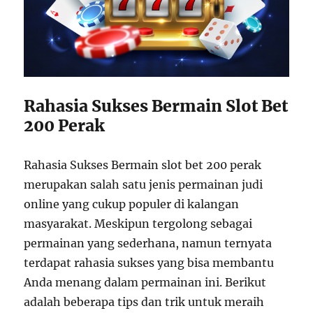
Rahasia Sukses Bermain Slot Bet
200 Perak
Rahasia Sukses Bermain slot bet 200 perak
merupakan salah satu jenis permainan judi
online yang cukup populer di kalangan
masyarakat. Meskipun tergolong sebagai
permainan yang sederhana, namun ternyata
terdapat rahasia sukses yang bisa membantu
Anda menang dalam permainan ini. Berikut
adalah beberapa tips dan trik untuk meraih