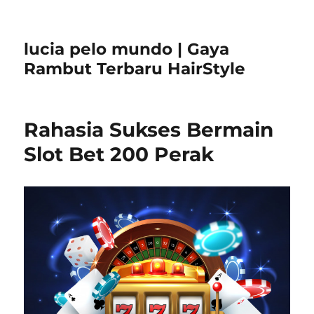
lucia pelo mundo | Gaya
Rambut Terbaru HairStyle
Rahasia Sukses Bermain
Slot Bet 200 Perak