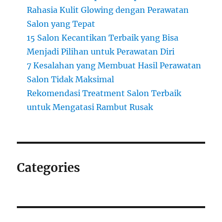
Rahasia Kulit Glowing dengan Perawatan
Salon yang Tepat
15 Salon Kecantikan Terbaik yang Bisa
Menjadi Pilihan untuk Perawatan Diri
7 Kesalahan yang Membuat Hasil Perawatan
Salon Tidak Maksimal
Rekomendasi Treatment Salon Terbaik
untuk Mengatasi Rambut Rusak
Categories