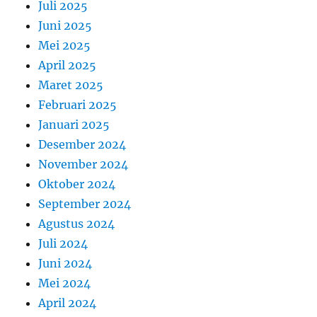
Juli 2025
Juni 2025
Mei 2025
April 2025
Maret 2025
Februari 2025
Januari 2025
Desember 2024
November 2024
Oktober 2024
September 2024
Agustus 2024
Juli 2024
Juni 2024
Mei 2024
April 2024