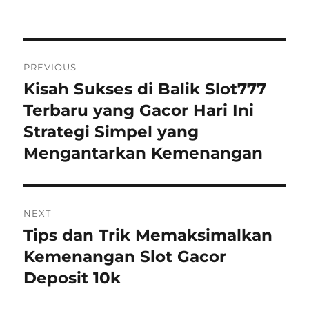
Navigasi
PREVIOUS
pos
Kisah Sukses di Balik Slot777
Previous
post:
Terbaru yang Gacor Hari Ini
Strategi Simpel yang
Mengantarkan Kemenangan
NEXT
Tips dan Trik Memaksimalkan
Next
post:
Kemenangan Slot Gacor
Deposit 10k