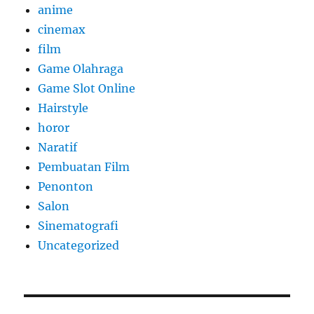
anime
cinemax
film
Game Olahraga
Game Slot Online
Hairstyle
horor
Naratif
Pembuatan Film
Penonton
Salon
Sinematografi
Uncategorized