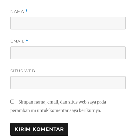
NAMA
*
EMAIL
*
SITUS WEB
Simpan nama, email, dan situs web saya pada
peramban ini untuk komentar saya berikutnya.