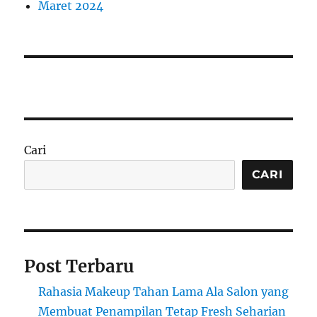
Maret 2024
Cari
CARI
Post Terbaru
Rahasia Makeup Tahan Lama Ala Salon yang
Membuat Penampilan Tetap Fresh Seharian