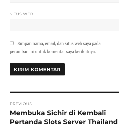
SITUS WEB
Simpan nama, email, dan situs web saya pada
peramban ini untuk komentar saya berikutnya.
Navigasi
PREVIOUS
pos
Membuka Sichir di Kembali
Previous
post:
Pertanda Slots Server Thailand