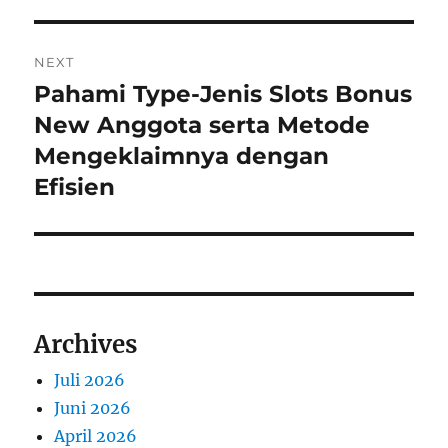
NEXT
Pahami Type-Jenis Slots Bonus
Next
post:
New Anggota serta Metode
Mengeklaimnya dengan
Efisien
Archives
Juli 2026
Juni 2026
April 2026