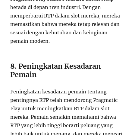
berada di depan tren industri. Dengan
memperbarui RTP dalam slot mereka, mereka
memastikan bahwa mereka tetap relevan dan
sesuai dengan kebutuhan dan keinginan
pemain modern.
8. Peningkatan Kesadaran
Pemain
Peningkatan kesadaran pemain tentang
pentingnya RTP telah mendorong Pragmatic
Play untuk meningkatkan RTP dalam slot
mereka. Pemain semakin memahami bahwa
RTP yang lebih tinggi berarti peluang yang
lebih baik untuk menang, dan mereka mencari