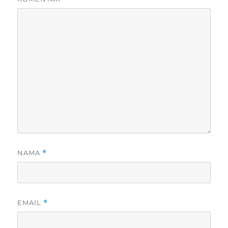
NAMA
*
EMAIL
*