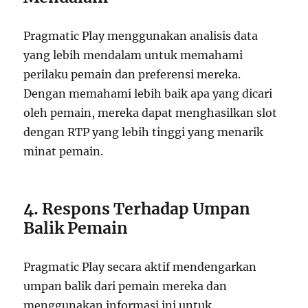
Pragmatic Play menggunakan analisis data
yang lebih mendalam untuk memahami
perilaku pemain dan preferensi mereka.
Dengan memahami lebih baik apa yang dicari
oleh pemain, mereka dapat menghasilkan slot
dengan RTP yang lebih tinggi yang menarik
minat pemain.
4. Respons Terhadap Umpan
Balik Pemain
Pragmatic Play secara aktif mendengarkan
umpan balik dari pemain mereka dan
menggunakan informasi ini untuk