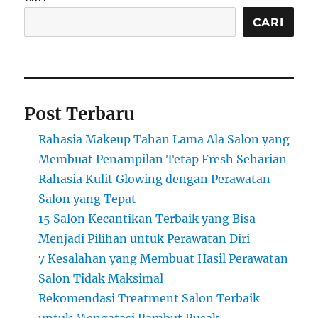
CARI
Post Terbaru
Rahasia Makeup Tahan Lama Ala Salon yang
Membuat Penampilan Tetap Fresh Seharian
Rahasia Kulit Glowing dengan Perawatan
Salon yang Tepat
15 Salon Kecantikan Terbaik yang Bisa
Menjadi Pilihan untuk Perawatan Diri
7 Kesalahan yang Membuat Hasil Perawatan
Salon Tidak Maksimal
Rekomendasi Treatment Salon Terbaik