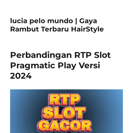
lucia pelo mundo | Gaya
Rambut Terbaru HairStyle
Perbandingan RTP Slot
Pragmatic Play Versi
2024