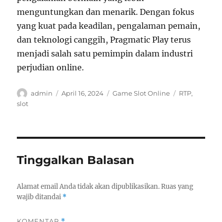
menguntungkan dan menarik. Dengan fokus
yang kuat pada keadilan, pengalaman pemain,
dan teknologi canggih, Pragmatic Play terus
menjadi salah satu pemimpin dalam industri
perjudian online.
Author
Posted
Categories
Tags
admin
April 16, 2024
Game Slot Online
RTP
,
on
slot
Tinggalkan Balasan
Alamat email Anda tidak akan dipublikasikan.
Ruas yang
wajib ditandai
*
KOMENTAR
*