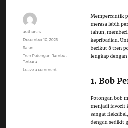
Mempercantik pe
merasa lebih per
Author
authorcrs
tahun, memberik
Posted
Desember 10, 2025
kepribadian. Un
on
Categories
Salon
berikut 8 tren p
Tags
Tren Potongan Rambut
lengkap dengan 
Terbaru
on
Leave a comment
8
1. Bob P
Tren
Potongan
Rambut
Potongan bob me
Terbaru
yang
menjadi favorit
Bisa
sangat fleksibel,
Dicoba
dengan sedikit 
di