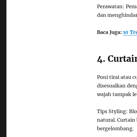
Perawatan: Pem
dan menghindari 
Baca Juga:
10 Tr
4. Curta
Poni tirai atau 
disesuaikan den
wajah tampak l
Tips Styling: Bl
natural. Curtai
bergelombang.