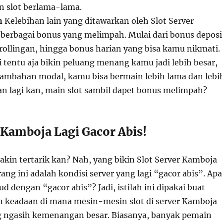
n slot berlama-lama.
h
Kelebihan lain yang ditawarkan oleh Slot Server
berbagai bonus yang melimpah. Mulai dari bonus deposi
rollingan, hingga bonus harian yang bisa kamu nikmati.
 tentu aja bikin peluang menang kamu jadi lebih besar,
ambahan modal, kamu bisa bermain lebih lama dan lebi
pan lagi kan, main slot sambil dapet bonus melimpah?
 Kamboja Lagi Gacor Abis!
kin tertarik kan? Nah, yang bikin Slot Server Kamboja
ang ini adalah kondisi server yang lagi “gacor abis”. Apa
d dengan “gacor abis”? Jadi, istilah ini dipakai buat
keadaan di mana mesin-mesin slot di server Kamboja
g ngasih kemenangan besar. Biasanya, banyak pemain