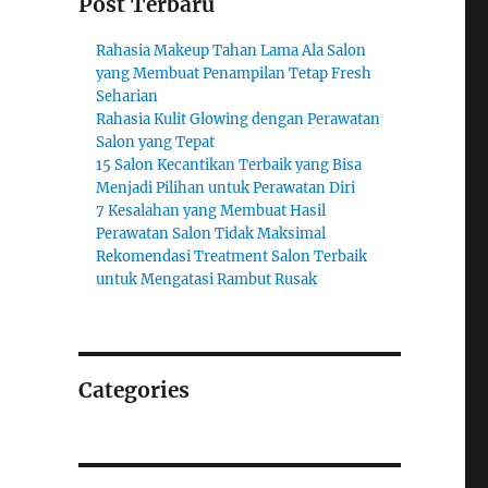
Post Terbaru
Rahasia Makeup Tahan Lama Ala Salon
yang Membuat Penampilan Tetap Fresh
Seharian
Rahasia Kulit Glowing dengan Perawatan
Salon yang Tepat
15 Salon Kecantikan Terbaik yang Bisa
Menjadi Pilihan untuk Perawatan Diri
7 Kesalahan yang Membuat Hasil
Perawatan Salon Tidak Maksimal
Rekomendasi Treatment Salon Terbaik
untuk Mengatasi Rambut Rusak
Categories