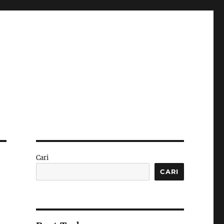
Cari
CARI