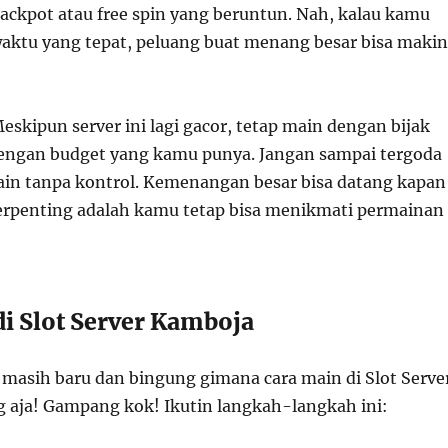
jackpot atau free spin yang beruntun. Nah, kalau kamu
waktu yang tepat, peluang buat menang besar bisa makin
eskipun server ini lagi gacor, tetap main dengan bijak
engan budget yang kamu punya. Jangan sampai tergoda
ain tanpa kontrol. Kemenangan besar bisa datang kapan
 terpenting adalah kamu tetap bisa menikmati permainan
di Slot Server Kamboja
masih baru dan bingung gimana cara main di Slot Serve
 aja! Gampang kok! Ikutin langkah-langkah ini: