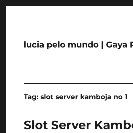
lucia pelo mundo | Gaya 
Tag:
slot server kamboja no 1
Slot Server Kamb