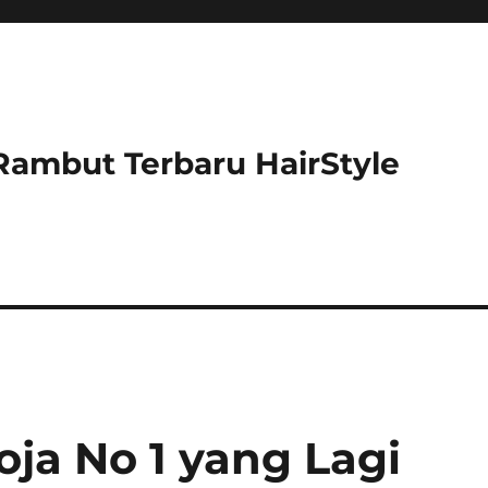
Rambut Terbaru HairStyle
oja No 1 yang Lagi