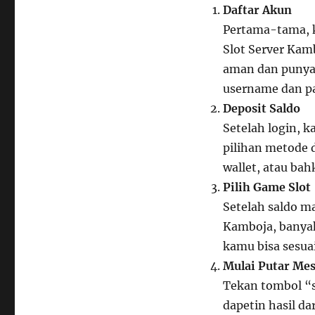
Daftar Akun
Pertama-tama, k
Slot Server Kamb
aman dan punya 
username dan pa
Deposit Saldo
Setelah login, k
pilihan metode d
wallet, atau bah
Pilih Game Slot
Setelah saldo ma
Kamboja, banyak
kamu bisa sesua
Mulai Putar Mes
Tekan tombol “s
dapetin hasil d