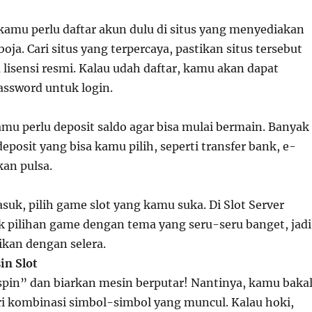
amu perlu daftar akun dulu di situs yang menyediakan
oja. Cari situs yang terpercaya, pastikan situs tersebut
lisensi resmi. Kalau udah daftar, kamu akan dapat
ssword untuk login.
amu perlu deposit saldo agar bisa mulai bermain. Banyak
eposit yang bisa kamu pilih, seperti transfer bank, e-
kan pulsa.
suk, pilih game slot yang kamu suka. Di Slot Server
 pilihan game dengan tema yang seru-seru banget, jadi
ikan dengan selera.
in Slot
pin” dan biarkan mesin berputar! Nantinya, kamu baka
ari kombinasi simbol-simbol yang muncul. Kalau hoki,