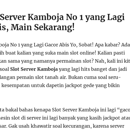
 Server Kamboja No 1 yang Lagi
is, Main Sekarang!
oja No 1 yang Lagi Gacor Abis Yo, Sobat! Apa kabar? Ada
h buat kalian yang suka main slot online! Kalian pasti
kan sama yang namanya permainan slot? Nah, kali ini ki
 soal
Slot Server Kamboja
yang lagi hits banget dan jadi
langan pemain slot tanah air. Bukan cuma soal seru-
ga kesempatan untuk dapetin jackpot gede yang bikin
ta bakal bahas kenapa Slot Server Kamboja ini lagi “gac
esin slot di server ini lagi banyak yang kasih jackpot ata
r. Gak usah khawatir soal kecurangan, karena server