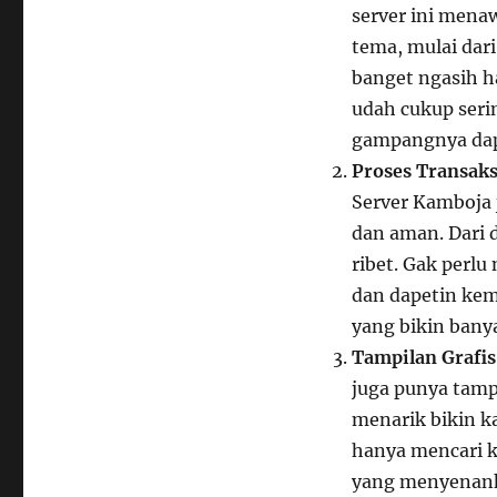
server ini mena
tema, mulai dari
banget ngasih h
udah cukup seri
gampangnya dap
Proses Transak
Server Kamboja 
dan aman. Dari 
ribet. Gak perl
dan dapetin kem
yang bikin bany
Tampilan Grafis
juga punya tampi
menarik bikin ka
hanya mencari 
yang menyenanka