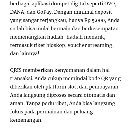
berbagai aplikasi dompet digital seperti OVO,
DANA, dan GoPay. Dengan minimal deposit
yang sangat terjangkau, hanya Rp 5.000, Anda
sudah bisa mulai bermain dan berkesempatan
memenangkan hadiah-hadiah menarik,
termasuk tiket bioskop, voucher streaming,
dan lainnya!
QRIS memberikan kenyamanan dalam hal
transaksi. Anda cukup memindai kode QR yang
diberikan oleh platform slot, dan pembayaran
Anda langsung diproses secara otomatis dan
aman. Tanpa perlu ribet, Anda bisa langsung
fokus pada permainan dan peluang
kemenangan.