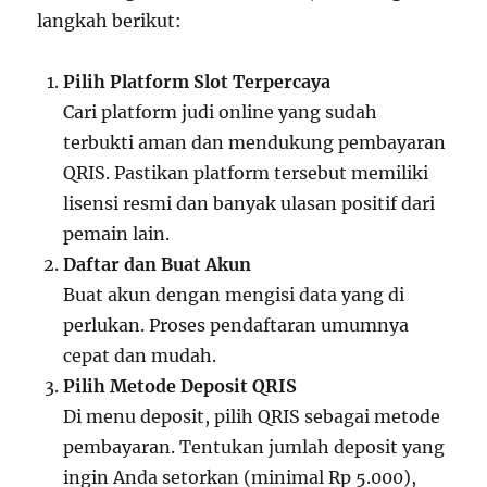
langkah berikut:
Pilih Platform Slot Terpercaya
Cari platform judi online yang sudah
terbukti aman dan mendukung pembayaran
QRIS. Pastikan platform tersebut memiliki
lisensi resmi dan banyak ulasan positif dari
pemain lain.
Daftar dan Buat Akun
Buat akun dengan mengisi data yang di
perlukan. Proses pendaftaran umumnya
cepat dan mudah.
Pilih Metode Deposit QRIS
Di menu deposit, pilih QRIS sebagai metode
pembayaran. Tentukan jumlah deposit yang
ingin Anda setorkan (minimal Rp 5.000),