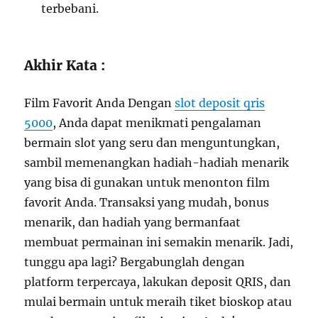
terbebani.
Akhir Kata :
Film Favorit Anda Dengan
slot deposit qris
5000
, Anda dapat menikmati pengalaman
bermain slot yang seru dan menguntungkan,
sambil memenangkan hadiah-hadiah menarik
yang bisa di gunakan untuk menonton film
favorit Anda. Transaksi yang mudah, bonus
menarik, dan hadiah yang bermanfaat
membuat permainan ini semakin menarik. Jadi,
tunggu apa lagi? Bergabunglah dengan
platform terpercaya, lakukan deposit QRIS, dan
mulai bermain untuk meraih tiket bioskop atau