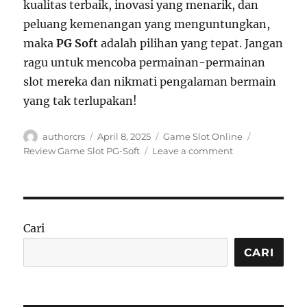
kualitas terbaik, inovasi yang menarik, dan
peluang kemenangan yang menguntungkan,
maka
PG Soft
adalah pilihan yang tepat. Jangan
ragu untuk mencoba permainan-permainan
slot mereka dan nikmati pengalaman bermain
yang tak terlupakan!
Author
Posted
Categories
Tags
authorcrs
April 8, 2025
Game Slot Online
on
on
Review Game Slot PG-Soft
Leave a comment
Review
Game
Slot
PG-
Soft
Cari
Pengalaman
Bermain
CARI