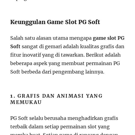
Keunggulan Game Slot PG Soft
Salah satu alasan utama mengapa
game slot PG
Soft
sangat di gemari adalah kualitas grafis dan
fitur inovatif yang di tawarkan. Berikut adalah
beberapa aspek yang membuat permainan PG
Soft berbeda dari pengembang lainnya.
1.
GRAFIS DAN ANIMASI YANG
MEMUKAU
PG Soft selalu berusaha menghadirkan grafis
terbaik dalam setiap permainan slot yang