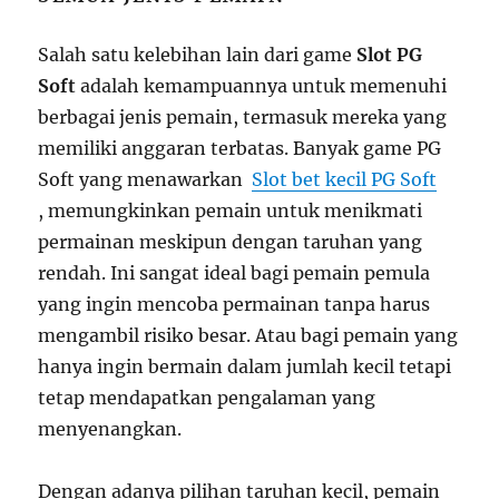
Salah satu kelebihan lain dari game
Slot PG
Soft
adalah kemampuannya untuk memenuhi
berbagai jenis pemain, termasuk mereka yang
memiliki anggaran terbatas. Banyak game PG
Soft yang menawarkan
Slot bet kecil PG Soft
, memungkinkan pemain untuk menikmati
permainan meskipun dengan taruhan yang
rendah. Ini sangat ideal bagi pemain pemula
yang ingin mencoba permainan tanpa harus
mengambil risiko besar. Atau bagi pemain yang
hanya ingin bermain dalam jumlah kecil tetapi
tetap mendapatkan pengalaman yang
menyenangkan.
Dengan adanya pilihan taruhan kecil, pemain