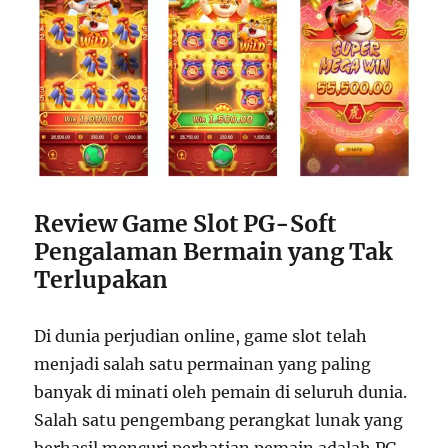
Review Game Slot PG-Soft
Pengalaman Bermain yang Tak
Terlupakan
Di dunia perjudian online, game slot telah
menjadi salah satu permainan yang paling
banyak di minati oleh pemain di seluruh dunia.
Salah satu pengembang perangkat lunak yang