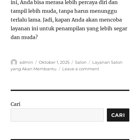
ini, Anda bisa merasa lebih percaya diri dan
tampil lebih muda, tanpa harus menunggu
terlalu lama. Jadi, kapan Anda akan mencoba
layanan ini untuk penampilan yang lebih segar
dan muda?
Author
Posted
Categories
Tags
admin
Oktober 1, 2025
Salon
Layanan Salon
on
on
yang Akan Membantu
Leave a comment
5
Layanan
Salon
yang
Akan
Cari
Membantu
Anda
CARI
Tampil
Lebih
Muda