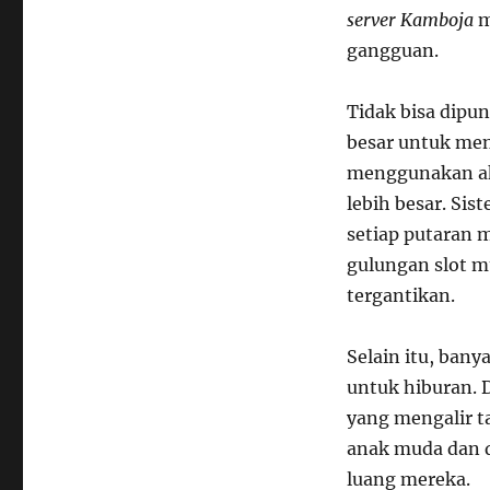
yang
server Kamboja
m
Menghibur
gangguan.
Tidak bisa dipun
besar untuk me
menggunakan ak
lebih besar. Si
setiap putaran 
gulungan slot 
tergantikan.
Selain itu, bany
untuk hiburan.
yang mengalir t
anak muda dan d
luang mereka.