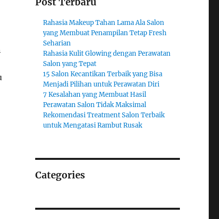
Post Terbaru
Rahasia Makeup Tahan Lama Ala Salon
yang Membuat Penampilan Tetap Fresh
Seharian
n
Rahasia Kulit Glowing dengan Perawatan
Salon yang Tepat
15 Salon Kecantikan Terbaik yang Bisa
u
Menjadi Pilihan untuk Perawatan Diri
7 Kesalahan yang Membuat Hasil
Perawatan Salon Tidak Maksimal
Rekomendasi Treatment Salon Terbaik
untuk Mengatasi Rambut Rusak
Categories