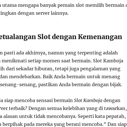
an utama mengapa banyak pemain slot memilih bermain 
dingkan dengan server lainnya.
etualangan Slot dengan Kemenangan
n pasti ada akhirnya, namun yang terpenting adalah
 menikmati setiap momen saat bermain. Slot Kamboja
h dari sekadar hiburan, tetapi juga pengalaman yang
an mendebarkan. Baik Anda bermain untuk menang
rsenang-senang, pastikan Anda bermain dengan bijak.
da siap mencoba sensasi bermain
Slot Kamboja
dengan
rver terbaik? Dengan semua kelebihan yang di tawarkan,
da alasan untuk tidak mencobanya. Seperti kata pepatah,
 berpihak pada mereka yang berani mencoba.” Dan siap