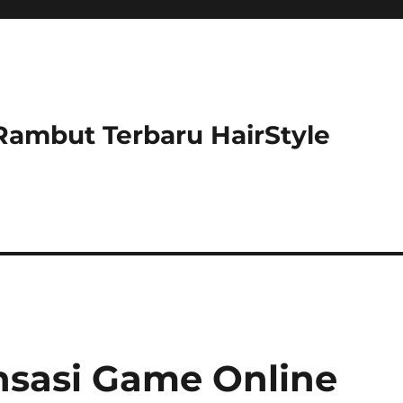
Rambut Terbaru HairStyle
nsasi Game Online