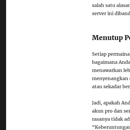
salah satu alas
server ini diban
Menutup P
Setiap permaina
bagaimana Anda
menawarkan lebi
menyenangkan d
atau sekadar be
Jadi, apakah An
akun pro dan se
rasanya tidak a
“Keberuntungan