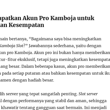
apatkan Akun Pro Kamboja untuk
an Kesempatan
main bertanya, “Bagaimana saya bisa meningkatkan
Kamboja Slot
?” Jawabannya sederhana, yaitu dengan
un pro Kamboja. Akun pro ini bukan hanya memberika
itur-fitur eksklusif, tetapi juga meningkatkan kesempat
ang besar. Dalam beberapa kasus, akun pro memberika
pada setiap putaran atau bahkan kesempatan untuk ik
namen dengan hadiah besar.
lih server yang tepat sangatlah penting.
Slot server
l dengan performanya yang stabil dan aman, sehingga
u khawatir tentang gangguan saat bermain. Ini menjadi