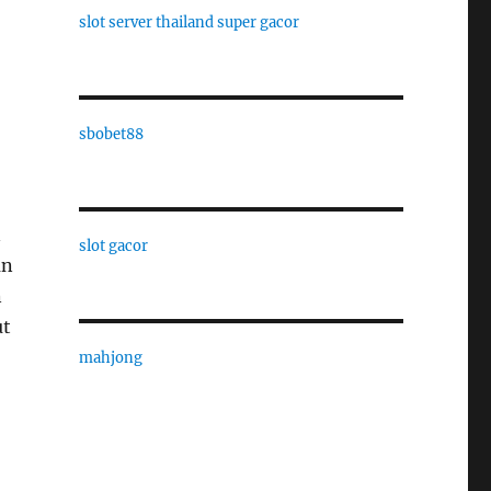
slot server thailand super gacor
sbobet88
n
slot gacor
an
n
ut
mahjong