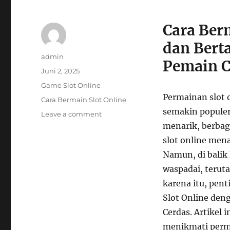
Cara Ber
dan Bert
Author
admin
Pemain C
Posted
Juni 2, 2025
on
Categories
Game Slot Online
Permainan slot o
Tags
Cara Bermain Slot Online
semakin populer
on
Leave a comment
Cara
menarik, berbag
Bermain
slot online me
Slot
Namun, di balik 
Online
dengan
waspadai, terut
Bijak
karena itu, pen
dan
Slot Online den
Bertanggung
Jawab
Cerdas. Artikel
menikmati perma