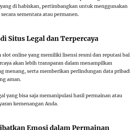
 yang di habiskan, pertimbangkan untuk menggunakan
un secara sementara atau permanen.
di Situs Legal dan Terpercaya
m slot online yang memiliki lisensi resmi dan reputasi bai
ercaya akan lebih transparan dalam menampilkan
ng menang, serta memberikan perlindungan data pribad
ang aman.
egal yang bisa saja memanipulasi hasil permainan atau
yaran kemenangan Anda.
Libatkan Emosi dalam Permainan