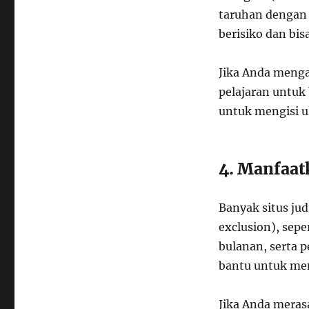
taruhan dengan h
berisiko dan bis
Jika Anda menga
pelajaran untuk 
untuk mengisi u
4. Manfaatk
Banyak situs jud
exclusion), sepe
bulanan, serta p
bantu untuk men
Jika Anda mera