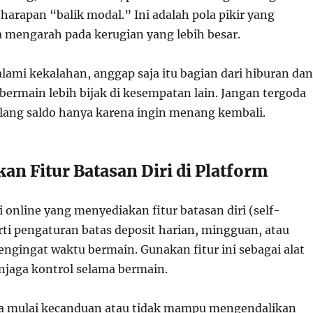
arapan “balik modal.” Ini adalah pola pikir yang
a mengarah pada kerugian yang lebih besar.
lami kekalahan, anggap saja itu bagian dari hiburan dan
bermain lebih bijak di kesempatan lain. Jangan tergoda
lang saldo hanya karena ingin menang kembali.
an Fitur Batasan Diri di Platform
i online yang menyediakan fitur batasan diri (self-
rti pengaturan batas deposit harian, mingguan, atau
engingat waktu bermain. Gunakan fitur ini sebagai alat
jaga kontrol selama bermain.
sa mulai kecanduan atau tidak mampu mengendalikan