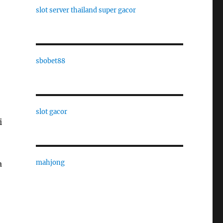
slot server thailand super gacor
sbobet88
slot gacor
i
mahjong
a