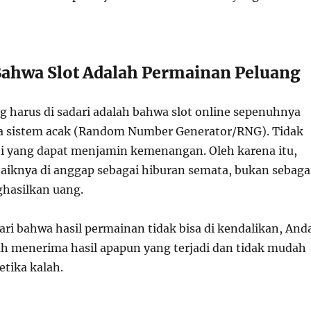
Bahwa Slot Adalah Permainan Peluang
g harus di sadari adalah bahwa slot online sepenuhnya
a sistem acak (Random Number Generator/RNG). Tidak
sti yang dapat menjamin kemenangan. Oleh karena itu,
baiknya di anggap sebagai hiburan semata, bukan sebaga
hasilkan uang.
i bahwa hasil permainan tidak bisa di kendalikan, And
h menerima hasil apapun yang terjadi dan tidak mudah
etika kalah.