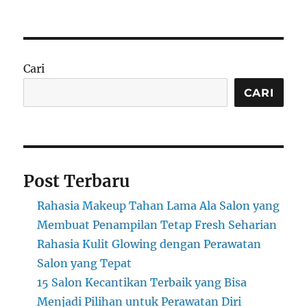
Rekomendasi
Bioskop
dengan
Pembayaran
QRIS
Cari
untuk
Tiket
CARI
dan
Snack
Post Terbaru
Rahasia Makeup Tahan Lama Ala Salon yang
Membuat Penampilan Tetap Fresh Seharian
Rahasia Kulit Glowing dengan Perawatan
Salon yang Tepat
15 Salon Kecantikan Terbaik yang Bisa
Menjadi Pilihan untuk Perawatan Diri