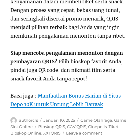
kenyamanan dalam membeli tiket serta snack.
Dengan proses yang cepat, bebas uang tunai,
dan seringkali disertai promo menarik, QRIS
menjadi pilihan terbaik bagi Anda yang ingin
menikmati pengalaman menonton tanpa ribet.
Siap mencoba pengalaman menonton dengan
pembayaran QRIS?
Pilih bioskop favorit Anda,
pindai juga QR code, dan nikmati film serta
snack favorit Anda tanpa repot!
Baca juga :
Manfaatkan Bonus Harian di Situs
Depo 10K untuk Untung Lebih Banyak
Author
Posted
Categories
authorcrs
Januari 10, 2025
Game Olahraga
,
Game
on
Tags
Slot Online
Bioskop QRIS
,
CGV QRIS
,
Cinepolis
,
Tiket
on
Bioskop Online
,
XXI QRIS
Leave a comment